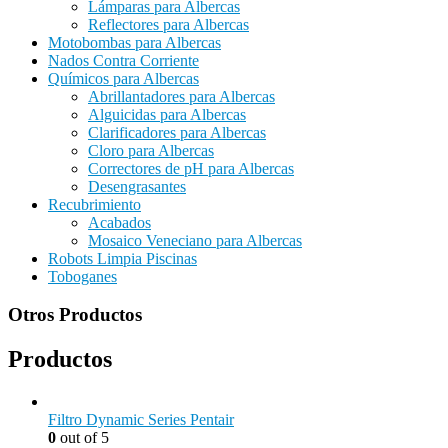
Lámparas para Albercas
Reflectores para Albercas
Motobombas para Albercas
Nados Contra Corriente
Químicos para Albercas
Abrillantadores para Albercas
Alguicidas para Albercas
Clarificadores para Albercas
Cloro para Albercas
Correctores de pH para Albercas
Desengrasantes
Recubrimiento
Acabados
Mosaico Veneciano para Albercas
Robots Limpia Piscinas
Toboganes
Otros Productos
Productos
Filtro Dynamic Series Pentair
0
out of 5