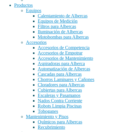
Productos
Equipos
Calentamiento de Albercas
Equipos de Medición
Filtros para Albercas
Iluminación de Albercas
Motobombas para Albercas
Accesorios
Accesorios de Competencia
Accesorios de Empotrar
Accesorios de Mantenimiento
Aspiradoras para Alberca
Automatización de Albercas
Cascadas para Albercas
Chorros Laminares y Cañones
Cloradores para Albercas
Cubiertas para Albercas
Escaleras y Pasamanos
Nados Contra Corriente
Robots Limpia Piscinas
Toboganes
Mantenimiento y Pisos
Químicos para Albercas
Recubrimiento