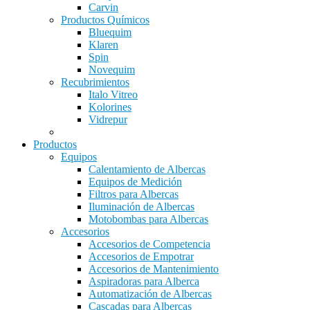
Carvin
Productos Químicos
Bluequim
Klaren
Spin
Novequim
Recubrimientos
Italo Vitreo
Kolorines
Vidrepur
Productos
Equipos
Calentamiento de Albercas
Equipos de Medición
Filtros para Albercas
Iluminación de Albercas
Motobombas para Albercas
Accesorios
Accesorios de Competencia
Accesorios de Empotrar
Accesorios de Mantenimiento
Aspiradoras para Alberca
Automatización de Albercas
Cascadas para Albercas