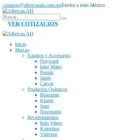
contacto@albercasah.com.mx
Envíos a todo México
COTIZAR PRODUCTOS
VER COTIZACIÓN
Inicio
Marcas
Equipos y Accesorios
Hayward
Inter Water
Pentair
Jandy
Carvin
Productos Químicos
Bluequim
Klaren
Spin
Novequim
Recubrimientos
Italo Vitreo
Kolorines
Vidrepur