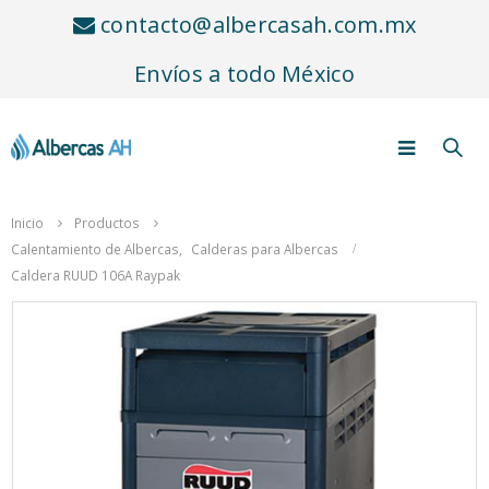
contacto@albercasah.com.mx
Envíos a todo México
Inicio
Productos
Calentamiento de Albercas
,
Calderas para Albercas
Caldera RUUD 106A Raypak