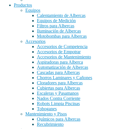
Productos
Equipos
Calentamiento de Albercas
Equipos de Medición
Filtros para Albercas
Iluminación de Albercas
Motobombas para Albercas
Accesorios
Accesorios de Competencia
Accesorios de Empotrar
Accesorios de Mantenimiento
Aspiradoras para Alberca
Automatización de Albercas
Cascadas para Albercas
Chorros Laminares y Cañones
Cloradores para Albercas
Cubiertas para Albercas
Escaleras y Pasamanos
Nados Contra Corriente
Robots Limpia Piscinas
Toboganes
Mantenimiento y Pisos
Químicos para Albercas
Recubrimiento