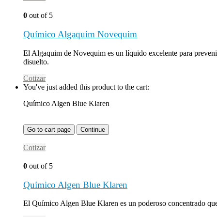
0
out of 5
Químico Algaquim Novequim
El Algaquim de Novequim es un líquido excelente para prevenir l
disuelto.
Cotizar
You've just added this product to the cart:
Químico Algen Blue Klaren
Go to cart page
Continue
Cotizar
0
out of 5
Químico Algen Blue Klaren
El Químico Algen Blue Klaren es un poderoso concentrado que p