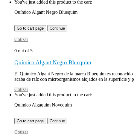
You've just added this product to the cart:
Químico Algant Negro Bluequim
Go to cart page
Continue
Cotizar
0
out of 5
Químico Algant Negro Bluequim
El Químico Algant Negro de la marca Bluequim es reconocido com
acaba de raíz con microorganismos alojados en la superficie y p
Cotizar
You've just added this product to the cart:
Químico Algaquim Novequim
Go to cart page
Continue
Cotizar