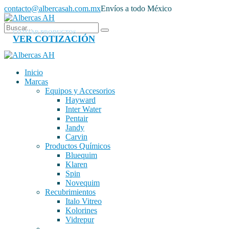
contacto@albercasah.com.mx
Envíos a todo México
COTIZAR PRODUCTOS
VER COTIZACIÓN
Inicio
Marcas
Equipos y Accesorios
Hayward
Inter Water
Pentair
Jandy
Carvin
Productos Químicos
Bluequim
Klaren
Spin
Novequim
Recubrimientos
Italo Vitreo
Kolorines
Vidrepur