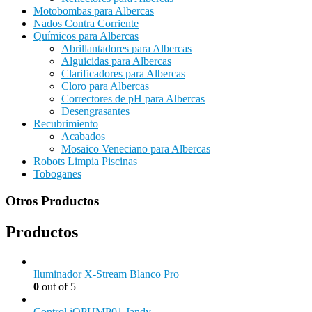
Motobombas para Albercas
Nados Contra Corriente
Químicos para Albercas
Abrillantadores para Albercas
Alguicidas para Albercas
Clarificadores para Albercas
Cloro para Albercas
Correctores de pH para Albercas
Desengrasantes
Recubrimiento
Acabados
Mosaico Veneciano para Albercas
Robots Limpia Piscinas
Toboganes
Otros Productos
Productos
Iluminador X-Stream Blanco Pro
0
out of 5
Control iQPUMP01 Jandy