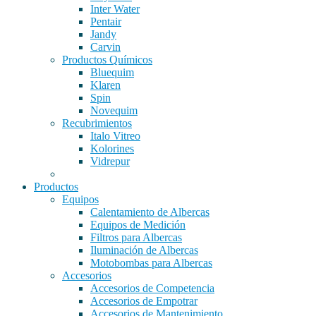
Inter Water
Pentair
Jandy
Carvin
Productos Químicos
Bluequim
Klaren
Spin
Novequim
Recubrimientos
Italo Vitreo
Kolorines
Vidrepur
Productos
Equipos
Calentamiento de Albercas
Equipos de Medición
Filtros para Albercas
Iluminación de Albercas
Motobombas para Albercas
Accesorios
Accesorios de Competencia
Accesorios de Empotrar
Accesorios de Mantenimiento