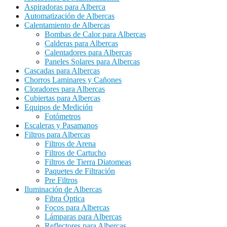
Aspiradoras para Alberca
Automatización de Albercas
Calentamiento de Albercas
Bombas de Calor para Albercas
Calderas para Albercas
Calentadores para Albercas
Paneles Solares para Albercas
Cascadas para Albercas
Chorros Laminares y Cañones
Cloradores para Albercas
Cubiertas para Albercas
Equipos de Medición
Fotómetros
Escaleras y Pasamanos
Filtros para Albercas
Filtros de Arena
Filtros de Cartucho
Filtros de Tierra Diatomeas
Paquetes de Filtración
Pre Filtros
Iluminación de Albercas
Fibra Óptica
Focos para Albercas
Lámparas para Albercas
Reflectores para Albercas