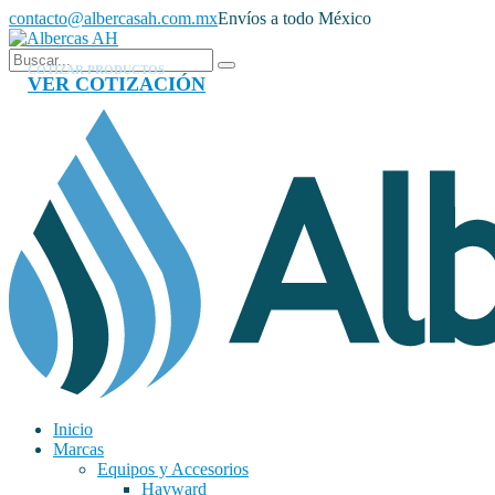
contacto@albercasah.com.mx
Envíos a todo México
COTIZAR PRODUCTOS
VER COTIZACIÓN
Inicio
Marcas
Equipos y Accesorios
Hayward