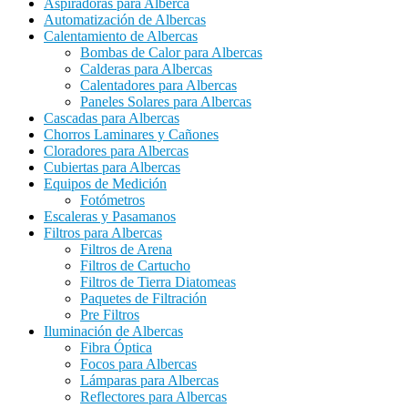
Aspiradoras para Alberca
Automatización de Albercas
Calentamiento de Albercas
Bombas de Calor para Albercas
Calderas para Albercas
Calentadores para Albercas
Paneles Solares para Albercas
Cascadas para Albercas
Chorros Laminares y Cañones
Cloradores para Albercas
Cubiertas para Albercas
Equipos de Medición
Fotómetros
Escaleras y Pasamanos
Filtros para Albercas
Filtros de Arena
Filtros de Cartucho
Filtros de Tierra Diatomeas
Paquetes de Filtración
Pre Filtros
Iluminación de Albercas
Fibra Óptica
Focos para Albercas
Lámparas para Albercas
Reflectores para Albercas