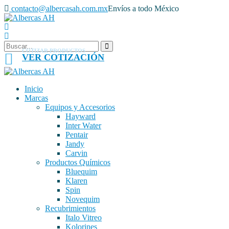
contacto@albercasah.com.mx
Envíos a todo México
COTIZAR PRODUCTOS
VER COTIZACIÓN
Inicio
Marcas
Equipos y Accesorios
Hayward
Inter Water
Pentair
Jandy
Carvin
Productos Químicos
Bluequim
Klaren
Spin
Novequim
Recubrimientos
Italo Vitreo
Kolorines