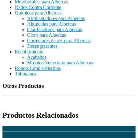
Motobombas para Albercas
Nados Contra Corriente
Químicos para Albercas
Abrillantadores para Albercas
Alguicidas para Albercas
Clarificadores para Albercas
Cloro para Albercas
Correctores de pH para Albercas
Desengrasantes
Recubrimiento
Acabados
Mosaico Veneciano para Albercas
Robots Limpia Piscinas
Toboganes
Otros Productos
Productos Relacionados