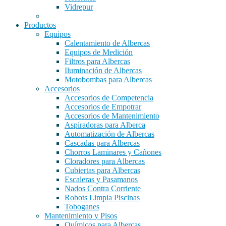
Vidrepur
Productos
Equipos
Calentamiento de Albercas
Equipos de Medición
Filtros para Albercas
Iluminación de Albercas
Motobombas para Albercas
Accesorios
Accesorios de Competencia
Accesorios de Empotrar
Accesorios de Mantenimiento
Aspiradoras para Alberca
Automatización de Albercas
Cascadas para Albercas
Chorros Laminares y Cañones
Cloradores para Albercas
Cubiertas para Albercas
Escaleras y Pasamanos
Nados Contra Corriente
Robots Limpia Piscinas
Toboganes
Mantenimiento y Pisos
Químicos para Albercas