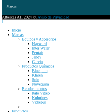
Marcas
Albercas AH 2024 ©.
Aviso de Privacidad
Inicio
Marcas
Equipos y Accesorios
Hayward
Inter Water
Pentair
Jandy
Carvin
Productos Químicos
Bluequim
Klaren
Spin
Novequim
Recubrimientos
Italo Vitreo
Kolorines
Vidrepur
Productos