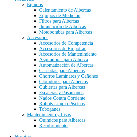
Equipos
Calentamiento de Albercas
Equipos de Medición
Filtros para Albercas
Iluminación de Albercas
Motobombas para Albercas
Accesorios
Accesorios de Competencia
Accesorios de Empotrar
Accesorios de Mantenimiento
Aspiradoras para Alberca
Automatización de Albercas
Cascadas para Albercas
Chorros Laminares y Cañones
Cloradores para Albercas
Cubiertas para Albercas
Escaleras y Pasamanos
Nados Contra Corriente
Robots Limpia Piscinas
Toboganes
Mantenimiento y Pisos
Químicos para Albercas
Recubrimiento
Nosotros