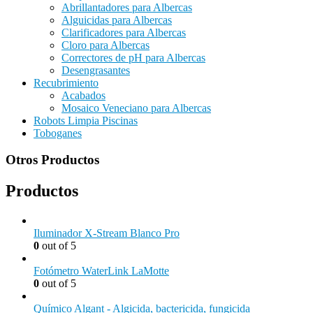
Abrillantadores para Albercas
Alguicidas para Albercas
Clarificadores para Albercas
Cloro para Albercas
Correctores de pH para Albercas
Desengrasantes
Recubrimiento
Acabados
Mosaico Veneciano para Albercas
Robots Limpia Piscinas
Toboganes
Otros Productos
Productos
Iluminador X-Stream Blanco Pro
0
out of 5
Fotómetro WaterLink LaMotte
0
out of 5
Químico Algant - Algicida, bactericida, fungicida