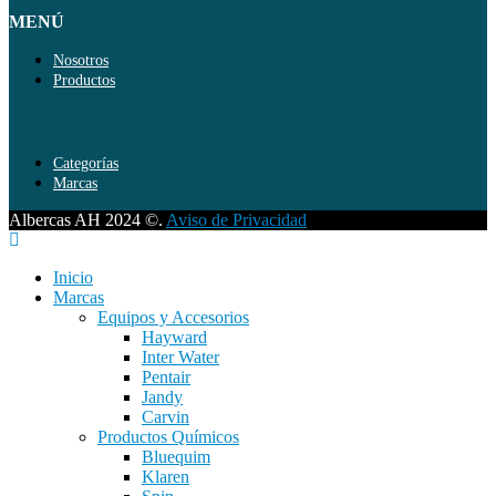
MENÚ
Nosotros
Productos
Categorías
Marcas
Albercas AH 2024 ©.
Aviso de Privacidad
Inicio
Marcas
Equipos y Accesorios
Hayward
Inter Water
Pentair
Jandy
Carvin
Productos Químicos
Bluequim
Klaren