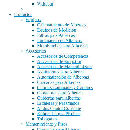
Vidrepur
Productos
Equipos
Calentamiento de Albercas
Equipos de Medición
Filtros para Albercas
Iluminación de Albercas
Motobombas para Albercas
Accesorios
Accesorios de Competencia
Accesorios de Empotrar
Accesorios de Mantenimiento
Aspiradoras para Alberca
Automatización de Albercas
Cascadas para Albercas
Chorros Laminares y Cañones
Cloradores para Albercas
Cubiertas para Albercas
Escaleras y Pasamanos
Nados Contra Corriente
Robots Limpia Piscinas
Toboganes
Mantenimiento y Pisos
Químicos para Albercas