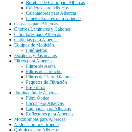
Bombas de Calor para Albercas
Calderas para Albercas
Calentadores para Albercas
Paneles Solares para Albercas
Cascadas para Albercas
Chorros Laminares y Cañones
Cloradores para Albercas
Cubiertas para Albercas
Equipos de Medición
Fotómetros
Escaleras y Pasamanos
Filtros para Albercas
Filtros de Arena
Filtros de Cartucho
Filtros de Tierra Diatomeas
Paquetes de Filtración
Pre Filtros
Iluminación de Albercas
Fibra Óptica
Focos para Albercas
Lámparas para Albercas
Reflectores para Albercas
Motobombas para Albercas
Nados Contra Corriente
Químicos para Albercas