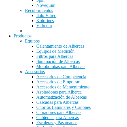
Spin
Novequim
Recubrimientos
Italo Vitreo
Kolorines
Vidrepur
Productos
Equipos
Calentamiento de Albercas
Equipos de Medición
Filtros para Albercas
Iluminación de Albercas
Motobombas para Albercas
Accesorios
Accesorios de Competencia
Accesorios de Empotrar
Accesorios de Mantenimiento
Aspiradoras para Alberca
Automatización de Albercas
Cascadas para Albercas
Chorros Laminares y Cañones
Cloradores para Albercas
Cubiertas para Albercas
Escaleras y Pasamanos