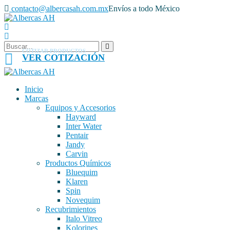
contacto@albercasah.com.mx
Envíos a todo México
COTIZAR PRODUCTOS
VER COTIZACIÓN
Inicio
Marcas
Equipos y Accesorios
Hayward
Inter Water
Pentair
Jandy
Carvin
Productos Químicos
Bluequim
Klaren
Spin
Novequim
Recubrimientos
Italo Vitreo
Kolorines