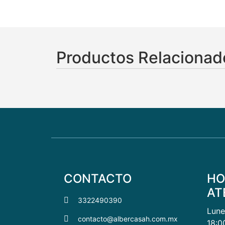
Productos Relacionad
CONTACTO
HO
AT
3322490390
Lune
contacto@albercasah.com.mx
18:0