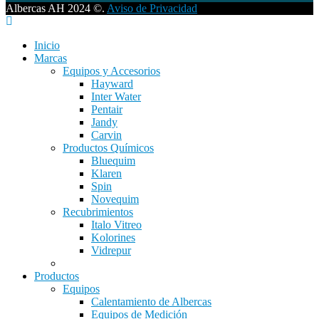
Albercas AH 2024 ©.
Aviso de Privacidad
Inicio
Marcas
Equipos y Accesorios
Hayward
Inter Water
Pentair
Jandy
Carvin
Productos Químicos
Bluequim
Klaren
Spin
Novequim
Recubrimientos
Italo Vitreo
Kolorines
Vidrepur
Productos
Equipos
Calentamiento de Albercas
Equipos de Medición