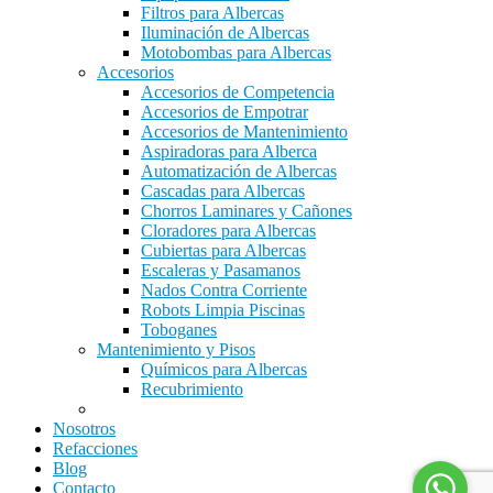
Filtros para Albercas
Iluminación de Albercas
Motobombas para Albercas
Accesorios
Accesorios de Competencia
Accesorios de Empotrar
Accesorios de Mantenimiento
Aspiradoras para Alberca
Automatización de Albercas
Cascadas para Albercas
Chorros Laminares y Cañones
Cloradores para Albercas
Cubiertas para Albercas
Escaleras y Pasamanos
Nados Contra Corriente
Robots Limpia Piscinas
Toboganes
Mantenimiento y Pisos
Químicos para Albercas
Recubrimiento
Nosotros
Refacciones
Blog
Contacto