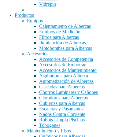
Vidrepur
Productos
Equipos
Calentamiento de Albercas
Equipos de Medición
Filtros para Albercas
Iluminación de Albercas
Motobombas para Albercas
Accesorios
Accesorios de Competencia
Accesorios de Empotrar
Accesorios de Mantenimiento
Aspiradoras para Alberca
Automatización de Albercas
Cascadas para Albercas
Chorros Laminares y Cañones
Cloradores para Albercas
Cubiertas para Albercas
Escaleras y Pasamanos
Nados Contra Corriente
Robots Limpia Piscinas
Toboganes
Mantenimiento y Pisos
Químicos para Albercas