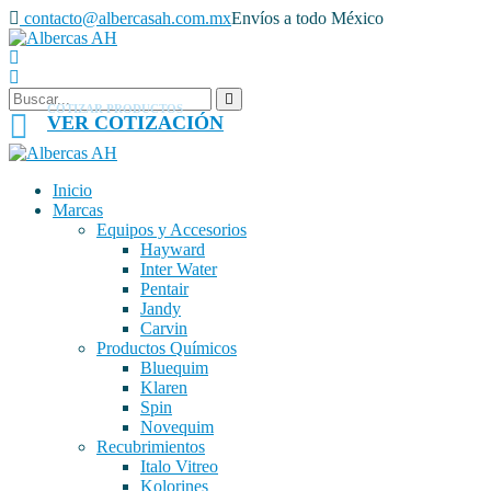
contacto@albercasah.com.mx
Envíos a todo México
COTIZAR PRODUCTOS
VER COTIZACIÓN
Inicio
Marcas
Equipos y Accesorios
Hayward
Inter Water
Pentair
Jandy
Carvin
Productos Químicos
Bluequim
Klaren
Spin
Novequim
Recubrimientos
Italo Vitreo
Kolorines