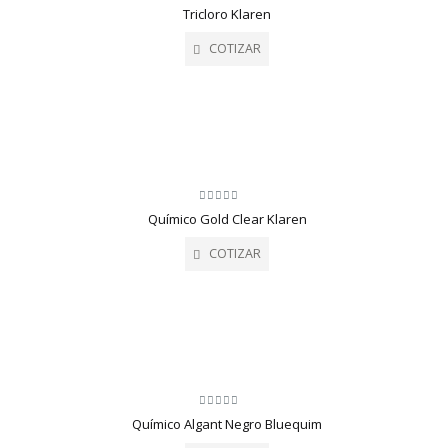
0
Tricloro Klaren
out
of
5
COTIZAR
0
Químico Gold Clear Klaren
out
of
5
COTIZAR
0
Químico Algant Negro Bluequim
out
of