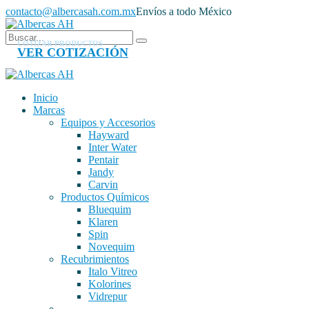
contacto@albercasah.com.mx
Envíos a todo México
COTIZAR PRODUCTOS
VER COTIZACIÓN
Inicio
Marcas
Equipos y Accesorios
Hayward
Inter Water
Pentair
Jandy
Carvin
Productos Químicos
Bluequim
Klaren
Spin
Novequim
Recubrimientos
Italo Vitreo
Kolorines
Vidrepur