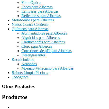
Fibra Óptica
Focos para Albercas
Lámparas para Albercas
Reflectores para Albercas
Motobombas para Albercas
Nados Contra Corriente
Químicos para Albercas
Abrillantadores para Albercas
Alguicidas para Albercas
Clarificadores para Albercas
Cloro para Albercas
Correctores de pH para Albercas
Desengrasantes
Recubrimiento
Acabados
Mosaico Veneciano para Albercas
Robots Limpia Piscinas
Toboganes
Otros Productos
Productos