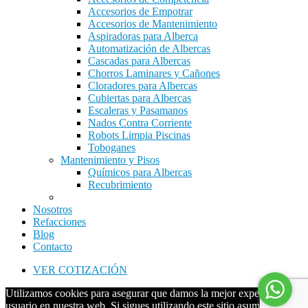
Accesorios de Empotrar
Accesorios de Mantenimiento
Aspiradoras para Alberca
Automatización de Albercas
Cascadas para Albercas
Chorros Laminares y Cañones
Cloradores para Albercas
Cubiertas para Albercas
Escaleras y Pasamanos
Nados Contra Corriente
Robots Limpia Piscinas
Toboganes
Mantenimiento y Pisos
Químicos para Albercas
Recubrimiento
Nosotros
Refacciones
Blog
Contacto
VER COTIZACIÓN
Utilizamos cookies para asegurar que damos la mejor experiencia al
usuario en nuestra web. Si sigues utilizando este sitio asumiremos