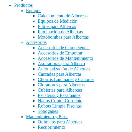
Productos
Equipos
Calentamiento de Albercas
Equipos de Medición
Filtros para Albercas
Iluminación de Albercas
Motobombas para Albercas
Accesorios
Accesorios de Competencia
Accesorios de Empotrar
Accesorios de Mantenimiento
Aspiradoras para Alberca
Automatización de Albercas
Cascadas para Albercas
Chorros Laminares y Cañones
Cloradores para Albercas
Cubiertas para Albercas
Escaleras y Pasamanos
Nados Contra Corriente
Robots Limpia Piscinas
Toboganes
Mantenimiento y Pisos
Químicos para Albercas
Recubrimiento