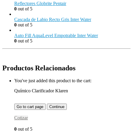
Reflectores Globrite Pentair
0
out of 5
Cascada de Labio Recto Gris Inter Water
0
out of 5
Auto Fill AquaLevel Empotrable Inter Water
0
out of 5
Productos Relacionados
You've just added this product to the cart:
Químico Clarificador Klaren
Go to cart page
Continue
Cotizar
0
out of 5