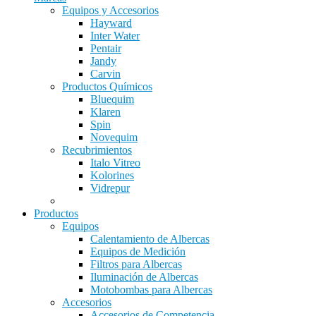
Equipos y Accesorios
Hayward
Inter Water
Pentair
Jandy
Carvin
Productos Químicos
Bluequim
Klaren
Spin
Novequim
Recubrimientos
Italo Vitreo
Kolorines
Vidrepur
Productos
Equipos
Calentamiento de Albercas
Equipos de Medición
Filtros para Albercas
Iluminación de Albercas
Motobombas para Albercas
Accesorios
Accesorios de Competencia