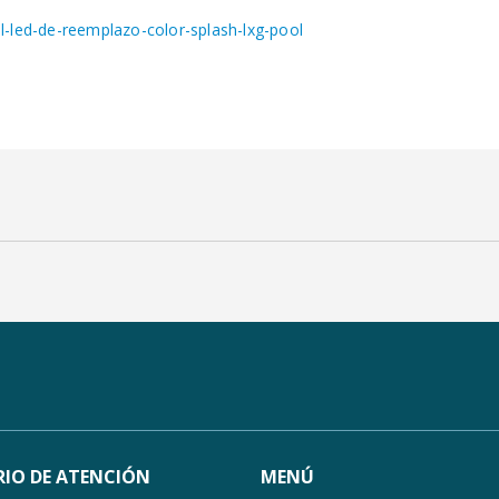
-led-de-reemplazo-color-splash-lxg-pool
IO DE ATENCIÓN
MENÚ