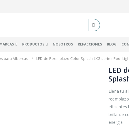
MARCAS
PRODUCTOS
NOSOTROS
REFACCIONES
BLOG
CO
os para Albercas
LED de Reemplazo Color Splash LXG series Pool Ligh
LED d
Splas
Llena tu a
reemplazo 
eficientes
brillante 
energía.