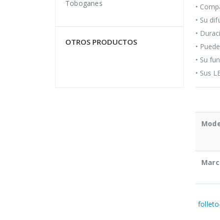
Toboganes
• Compa
• Su di
• Durac
OTROS PRODUCTOS
• Puede
• Su fu
• Sus L
Mode
Marc
follet