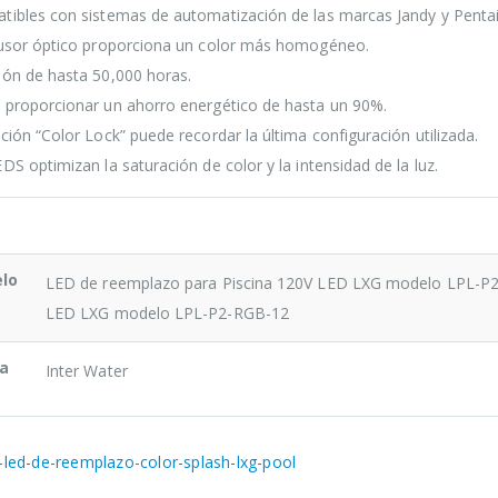
tibles con sistemas de automatización de las marcas Jandy y Pentai
fusor óptico proporciona un color más homogéneo.
ión de hasta 50,000 horas.
 proporcionar un ahorro energético de hasta un 90%.
nción “Color Lock” puede recordar la última configuración utilizada.
EDS optimizan la saturación de color y la intensidad de la luz.
lo
LED de reemplazo para Piscina 120V LED LXG modelo LPL-P2
LED LXG modelo LPL-P2-RGB-12
a
Inter Water
o-led-de-reemplazo-color-splash-lxg-pool