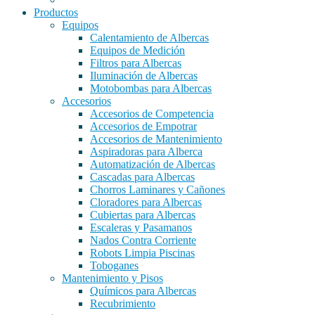
Productos
Equipos
Calentamiento de Albercas
Equipos de Medición
Filtros para Albercas
Iluminación de Albercas
Motobombas para Albercas
Accesorios
Accesorios de Competencia
Accesorios de Empotrar
Accesorios de Mantenimiento
Aspiradoras para Alberca
Automatización de Albercas
Cascadas para Albercas
Chorros Laminares y Cañones
Cloradores para Albercas
Cubiertas para Albercas
Escaleras y Pasamanos
Nados Contra Corriente
Robots Limpia Piscinas
Toboganes
Mantenimiento y Pisos
Químicos para Albercas
Recubrimiento