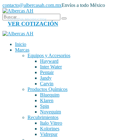
contacto@albercasah.com.mx
Envíos a todo México
COTIZAR PRODUCTOS
VER COTIZACIÓN
Inicio
Marcas
Equipos y Accesorios
Hayward
Inter Water
Pentair
Jandy
Carvin
Productos Químicos
Bluequim
Klaren
Spin
Novequim
Recubrimientos
Italo Vitreo
Kolorines
Vidrepur