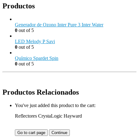
Productos
Generador de Ozono Inter Pure 3 Inter Water
0
out of 5
LED Melody P Savi
0
out of 5
Químico Spardet Spin
0
out of 5
Productos Relacionados
You've just added this product to the cart:
Reflectores CrystaLogic Hayward
Go to cart page
Continue