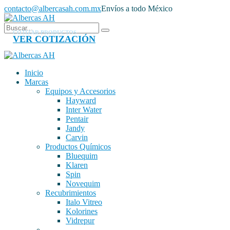
contacto@albercasah.com.mx
Envíos a todo México
COTIZAR PRODUCTOS
VER COTIZACIÓN
Inicio
Marcas
Equipos y Accesorios
Hayward
Inter Water
Pentair
Jandy
Carvin
Productos Químicos
Bluequim
Klaren
Spin
Novequim
Recubrimientos
Italo Vitreo
Kolorines
Vidrepur