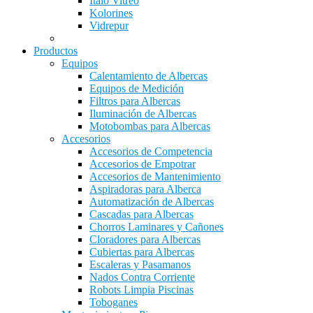
Italo Vitreo
Kolorines
Vidrepur
Productos
Equipos
Calentamiento de Albercas
Equipos de Medición
Filtros para Albercas
Iluminación de Albercas
Motobombas para Albercas
Accesorios
Accesorios de Competencia
Accesorios de Empotrar
Accesorios de Mantenimiento
Aspiradoras para Alberca
Automatización de Albercas
Cascadas para Albercas
Chorros Laminares y Cañones
Cloradores para Albercas
Cubiertas para Albercas
Escaleras y Pasamanos
Nados Contra Corriente
Robots Limpia Piscinas
Toboganes