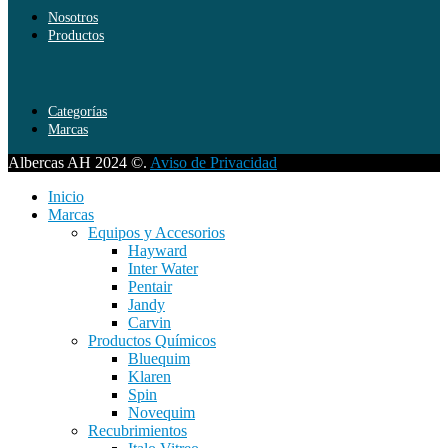
Nosotros
Productos
Categorías
Marcas
Albercas AH 2024 ©.
Aviso de Privacidad
Inicio
Marcas
Equipos y Accesorios
Hayward
Inter Water
Pentair
Jandy
Carvin
Productos Químicos
Bluequim
Klaren
Spin
Novequim
Recubrimientos