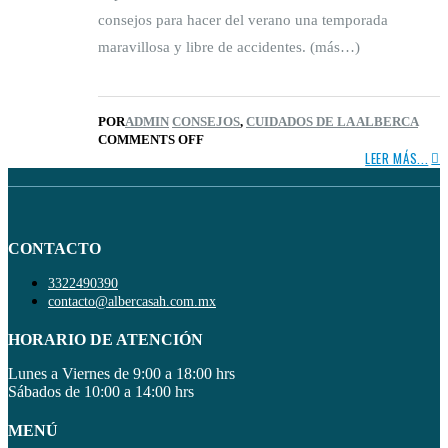
consejos para hacer del verano una temporada
maravillosa y libre de accidentes. (más…)
POR
ADMIN
CONSEJOS
,
CUIDADOS DE LA ALBERCA
COMMENTS OFF
LEER MÁS...
CONTACTO
3322490390
contacto@albercasah.com.mx
HORARIO DE ATENCIÓN
Lunes a Viernes de 9:00 a 18:00 hrs
Sábados de 10:00 a 14:00 hrs
MENÚ