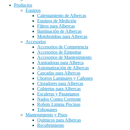
Productos
Equipos
Calentamiento de Albercas
Equipos de Medición
Filtros para Albercas
Iluminación de Albercas
Motobombas para Albercas
Accesorios
Accesorios de Competencia
Accesorios de Empotrar
Accesorios de Mantenimiento
Aspiradoras para Alberca
Automatización de Albercas
Cascadas para Albercas
Chorros Laminares y Cañones
Cloradores para Albercas
Cubiertas para Albercas
Escaleras y Pasamanos
Nados Contra Corriente
Robots Limpia Piscinas
Toboganes
Mantenimiento y Pisos
Químicos para Albercas
Recubrimiento